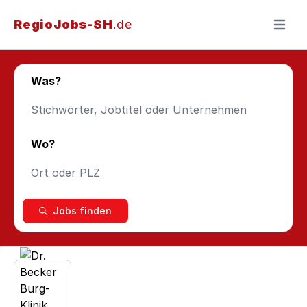
RegioJobs-SH
.de
Menü ö
Was?
Wo?
Jobs finden