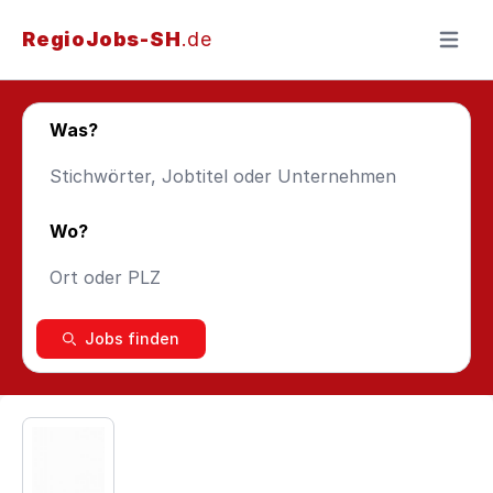
RegioJobs-SH
.de
Menü ö
Was?
Wo?
Jobs finden