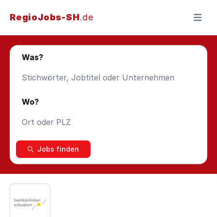
RegioJobs-SH
.de
Menü ö
Was?
Wo?
Jobs finden