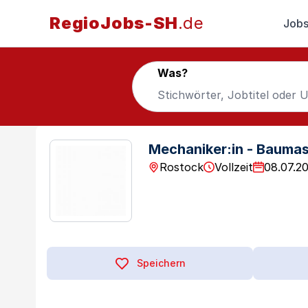
RegioJobs-SH
.de
Jobs
Was?
Mechaniker:in - Bauma
Rostock
Vollzeit
08.07.2
Speichern