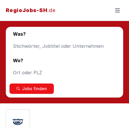
RegioJobs-SH
.de
Menü ö
Was?
Wo?
Jobs finden