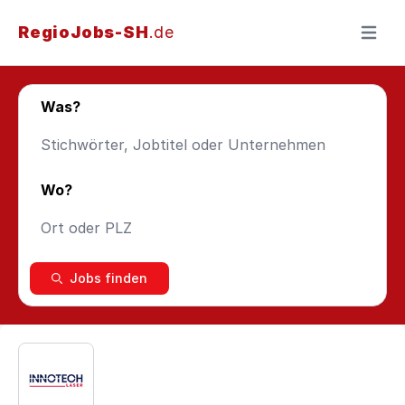
RegioJobs-SH
.de
Menü ö
Was?
Wo?
Jobs finden