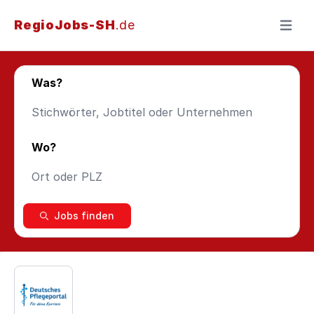
RegioJobs-SH
.de
Menü ö
Was?
Wo?
Jobs finden