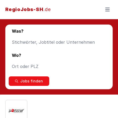
RegioJobs-SH
.de
Menü ö
Was?
Wo?
Jobs finden