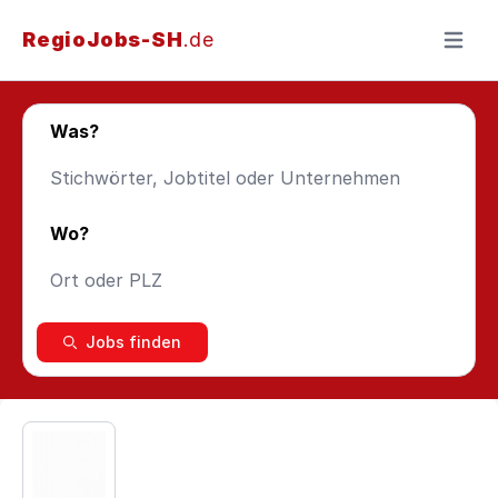
RegioJobs-SH
.de
Menü ö
Was?
Wo?
Jobs finden