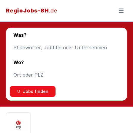
RegioJobs-SH
.de
Menü ö
Was?
Wo?
Jobs finden