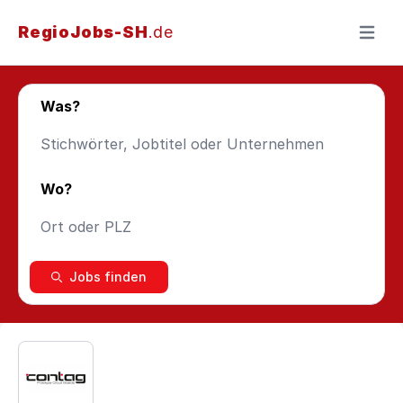
RegioJobs-SH
.de
Menü ö
Was?
Wo?
Jobs finden