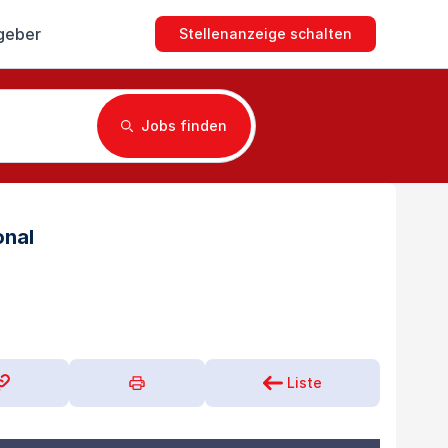
geber
Stellenanzeige schalten
Jobs finden
onal
Liste